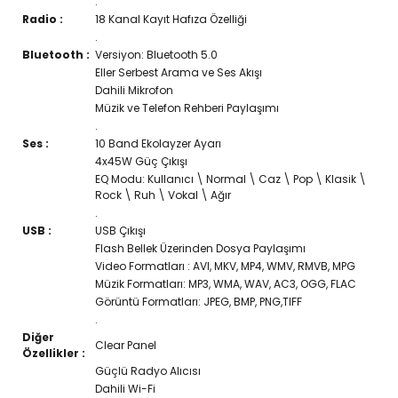
.
Radio :
18 Kanal Kayıt Hafıza Özelliği
.
Bluetooth :
Versiyon: Bluetooth 5.0
Eller Serbest Arama ve Ses Akışı
Dahili Mikrofon
Müzik ve Telefon Rehberi Paylaşımı
.
Ses :
10 Band Ekolayzer Ayarı
4x45W Güç Çıkışı
EQ Modu: Kullanıcı \ Normal \ Caz \ Pop \ Klasik \
Rock \ Ruh \ Vokal \ Ağır
.
USB :
USB Çıkışı
Flash Bellek Üzerinden Dosya Paylaşımı
Video Formatları : AVI, MKV, MP4, WMV, RMVB, MPG
Müzik Formatları: MP3, WMA, WAV, AC3, OGG, FLAC
Görüntü Formatları: JPEG, BMP, PNG,TIFF
.
Diğer
Clear Panel
Özellikler :
Güçlü Radyo Alıcısı
Dahili Wi-Fi