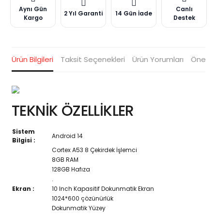
Aynı Gün
Canlı
2 Yıl Garanti
14 Gün İade
Kargo
Destek
Ürün Bilgileri
Taksit Seçenekleri
Ürün Yorumları
Öneriler
TEKNİK ÖZELLİKLER
Sistem
Android 14
Bilgisi :
Cortex A53 8 Çekirdek İşlemci
8GB RAM
128GB Hafıza
.
Ekran :
10 Inch Kapasitif Dokunmatik Ekran
1024*600 çözünürlük
Dokunmatik Yüzey