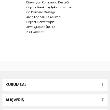
Direksiyon Kumanda Desteği
Orijinal Renk Tuş Işıklandırması
Ön Kamera Desteği
Araç Logosu İle Açılma
Orijinal Soket Yapısı
Amfi Çıkışları (RCA)
2 Yıl Garanti
Bu ürünün fiyat bilgisi, resim, ürün açıklamalarında ve diğer
konularda yetersiz gördüğünüz noktaları öneri formunu
Bu ürüne ilk yorumu siz yapın!
kullanarak tarafımıza iletebilirsiniz.
Görüş ve önerileriniz için teşekkür ederiz.
Yorum Yaz
KURUMSAL
Ürün resmi kalitesiz, bozuk veya görüntülenemiyor.
Ürün açıklamasında eksik bilgiler bulunuyor.
Ürün bilgilerinde hatalar bulunuyor.
ALIŞVERİŞ
Ürün fiyatı diğer sitelerden daha pahalı.