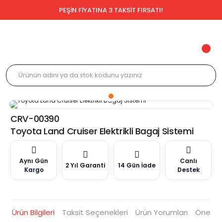
PEŞİN FİYATINA 3 TAKSİT FIRSATI!
CRV-00390
Toyota Land Cruiser Elektrikli Bagaj Sistemi
Aynı Gün
Canlı
2 Yıl Garanti
14 Gün İade
Kargo
Destek
Ürün Bilgileri
Taksit Seçenekleri
Ürün Yorumları
Öneriler