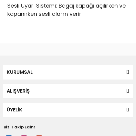
Sesli Uyarı Sistemi: Bagaj kapağı açılırken ve
kapanırken sesli alarm verir.
Bu ürünün fiyat bilgisi, resim, ürün açıklamalarında ve diğer
konularda yetersiz gördüğünüz noktaları öneri formunu
Bu ürüne ilk yorumu siz yapın!
kullanarak tarafımıza iletebilirsiniz.
Görüş ve önerileriniz için teşekkür ederiz.
Yorum Yaz
KURUMSAL
Ürün resmi kalitesiz, bozuk veya görüntülenemiyor.
Ürün açıklamasında eksik bilgiler bulunuyor.
Ürün bilgilerinde hatalar bulunuyor.
ALIŞVERİŞ
Ürün fiyatı diğer sitelerden daha pahalı.
Bu ürüne benzer farklı alternatifler olmalı.
ÜYELİK
Bizi Takip Edin!