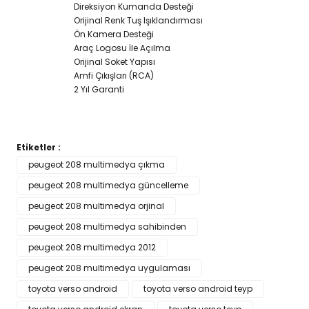
Direksiyon Kumanda Desteği
Orijinal Renk Tuş Işıklandırması
Ön Kamera Desteği
Araç Logosu İle Açılma
Orijinal Soket Yapısı
Amfi Çıkışları (RCA)
2 Yıl Garanti
Etiketler :
Bu ürünün fiyat bilgisi, resim, ürün açıklamalarında ve diğer
peugeot 208 multimedya çıkma
konularda yetersiz gördüğünüz noktaları öneri formunu
peugeot 208 multimedya güncelleme
Bu ürüne ilk yorumu siz yapın!
kullanarak tarafımıza iletebilirsiniz.
Görüş ve önerileriniz için teşekkür ederiz.
peugeot 208 multimedya orjinal
peugeot 208 multimedya sahibinden
Yorum Yaz
Ürün resmi kalitesiz, bozuk veya görüntülenemiyor.
peugeot 208 multimedya 2012
Ürün açıklamasında eksik bilgiler bulunuyor.
peugeot 208 multimedya uygulaması
Ürün bilgilerinde hatalar bulunuyor.
toyota verso android
toyota verso android teyp
Ürün fiyatı diğer sitelerden daha pahalı.