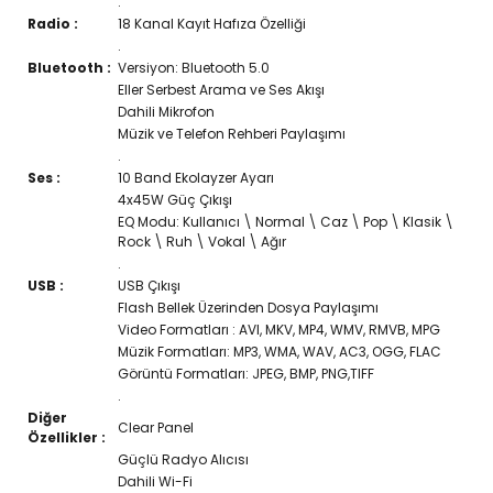
.
Radio :
18 Kanal Kayıt Hafıza Özelliği
.
Bluetooth :
Versiyon: Bluetooth 5.0
Eller Serbest Arama ve Ses Akışı
Dahili Mikrofon
Müzik ve Telefon Rehberi Paylaşımı
.
Ses :
10 Band Ekolayzer Ayarı
4x45W Güç Çıkışı
EQ Modu: Kullanıcı \ Normal \ Caz \ Pop \ Klasik \
Rock \ Ruh \ Vokal \ Ağır
.
USB :
USB Çıkışı
Flash Bellek Üzerinden Dosya Paylaşımı
Video Formatları : AVI, MKV, MP4, WMV, RMVB, MPG
Müzik Formatları: MP3, WMA, WAV, AC3, OGG, FLAC
Görüntü Formatları: JPEG, BMP, PNG,TIFF
.
Diğer
Clear Panel
Özellikler :
Güçlü Radyo Alıcısı
Dahili Wi-Fi