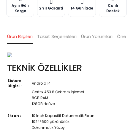
Aynı Gün
Canlı
2 Yıl Garanti
14 Gün İade
Kargo
Destek
Ürün Bilgileri
Taksit Seçenekleri
Ürün Yorumları
Öneriler
TEKNİK ÖZELLİKLER
Sistem
Android 14
Bilgisi :
Cortex A53 8 Çekirdek İşlemci
8GB RAM
128GB Hafıza
.
Ekran :
10 Inch Kapasitif Dokunmatik Ekran
1024*600 çözünürlük
Dokunmatik Yüzey