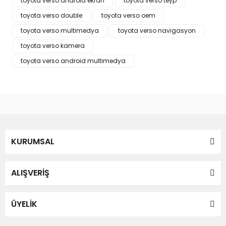
toyota verso android ekran
toyota verso teyp
Bu ürüne benzer farklı alternatifler olmalı.
toyota verso double
toyota verso oem
toyota verso multimedya
toyota verso navigasyon
toyota verso kamera
toyota verso android multimedya
Gönder
KURUMSAL
ALIŞVERİŞ
ÜYELİK