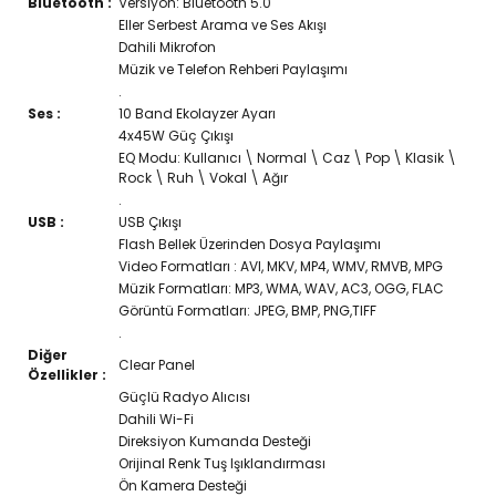
Bluetooth :
Versiyon: Bluetooth 5.0
Eller Serbest Arama ve Ses Akışı
Dahili Mikrofon
Müzik ve Telefon Rehberi Paylaşımı
.
Ses :
10 Band Ekolayzer Ayarı
4x45W Güç Çıkışı
EQ Modu: Kullanıcı \ Normal \ Caz \ Pop \ Klasik \
Rock \ Ruh \ Vokal \ Ağır
.
USB :
USB Çıkışı
Flash Bellek Üzerinden Dosya Paylaşımı
Video Formatları : AVI, MKV, MP4, WMV, RMVB, MPG
Müzik Formatları: MP3, WMA, WAV, AC3, OGG, FLAC
Görüntü Formatları: JPEG, BMP, PNG,TIFF
.
Diğer
Clear Panel
Özellikler :
Güçlü Radyo Alıcısı
Dahili Wi-Fi
Direksiyon Kumanda Desteği
Orijinal Renk Tuş Işıklandırması
Ön Kamera Desteği