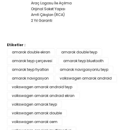
Araç Logosu İle Açılma
Orijinal Soket Yapısı
Amfi Çıkışları (RCA)
2 Yıl Garanti
Etiketler :
Bu ürünün fiyat bilgisi, resim, ürün açıklamalarında ve diğer
amarok double ekran
amarok double teyp
konularda yetersiz gördüğünüz noktaları öneri formunu
amarok teyp çerçevesi
Bu ürüne ilk yorumu siz yapın!
amarok teyp bluetooth
kullanarak tarafımıza iletebilirsiniz.
Görüş ve önerileriniz için teşekkür ederiz.
amarok teyp fiyatları
amarok navigasyonlu teyp
amarok navigasyon
volkswagen amarok android
Yorum Yaz
Ürün resmi kalitesiz, bozuk veya görüntülenemiyor.
volkswagen amarok android teyp
Ürün açıklamasında eksik bilgiler bulunuyor.
volkswagen amarok android ekran
Ürün bilgilerinde hatalar bulunuyor.
volkswagen amarok teyp
Ürün fiyatı diğer sitelerden daha pahalı.
volkswagen amarok double
Bu ürüne benzer farklı alternatifler olmalı.
volkswagen amarok oem