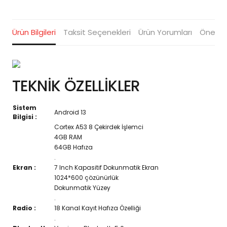
Ürün Bilgileri
Taksit Seçenekleri
Ürün Yorumları
Öneriler
TEKNİK ÖZELLİKLER
Sistem
Android 13
Bilgisi :
Cortex A53 8 Çekirdek İşlemci
4GB RAM
64GB Hafıza
.
Ekran :
7 Inch Kapasitif Dokunmatik Ekran
1024*600 çözünürlük
Dokunmatik Yüzey
.
Radio :
18 Kanal Kayıt Hafıza Özelliği
.