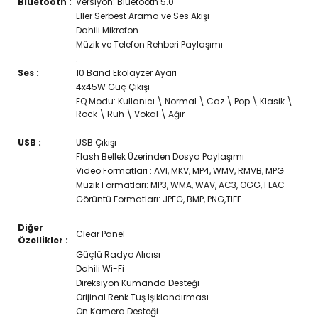
Bluetooth :
Versiyon: Bluetooth 5.0
Eller Serbest Arama ve Ses Akışı
MİNİ
PEUGEOT
Dahili Mikrofon
Müzik ve Telefon Rehberi Paylaşımı
MİTSUBİSHİ
PORSCHE
.
Ses :
10 Band Ekolayzer Ayarı
NİSSAN
RENAULT
4x45W Güç Çıkışı
EQ Modu: Kullanıcı \ Normal \ Caz \ Pop \ Klasik \
OPEL
SEAT
Rock \ Ruh \ Vokal \ Ağır
.
PEUGEOT
SKODA
USB :
USB Çıkışı
Flash Bellek Üzerinden Dosya Paylaşımı
PORSCHE
SSANGYONG
Video Formatları : AVI, MKV, MP4, WMV, RMVB, MPG
Müzik Formatları: MP3, WMA, WAV, AC3, OGG, FLAC
RENAULT
SUBARU
Görüntü Formatları: JPEG, BMP, PNG,TIFF
.
SEAT
SUZUKİ
Diğer
Clear Panel
Özellikler :
SKODA
TOYOTA
Güçlü Radyo Alıcısı
Dahili Wi-Fi
SSANGYONG
VOLKSWAGEN
Direksiyon Kumanda Desteği
Orijinal Renk Tuş Işıklandırması
SUBARU
VOLVO
Ön Kamera Desteği