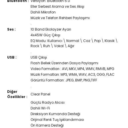
Bluetooth :
Versiyon: Bluetooth 5.0
Eller Serbest Arama ve Ses Akışı
Dahili Mikrofon
Müzik ve Telefon Rehberi Paylaşımı
.
Ses :
10 Band Ekolayzer Ayarı
4x45W Güç Çıkışı
EQ Modu: Kullanıcı \ Normal \ Caz \ Pop \ Klasik \
Rock \ Ruh \ Vokal \ Ağır
.
USB :
USB Çıkışı
Flash Bellek Üzerinden Dosya Paylaşımı
Video Formatları : AVI, MKV, MP4, WMV, RMVB, MPG
Müzik Formatları: MP3, WMA, WAV, AC3, OGG, FLAC
Görüntü Formatları: JPEG, BMP, PNG,TIFF
.
Diğer
Clear Panel
Özellikler :
Güçlü Radyo Alıcısı
Dahili Wi-Fi
Direksiyon Kumanda Desteği
Orijinal Renk Tuş Işıklandırması
Ön Kamera Desteği