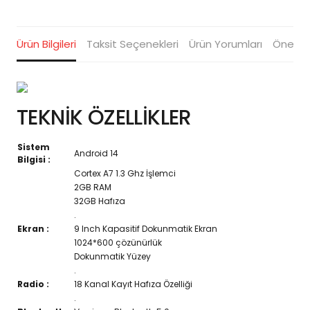
Ürün Bilgileri
Taksit Seçenekleri
Ürün Yorumları
Öneriler
TEKNİK ÖZELLİKLER
Sistem
Android 14
Bilgisi :
Cortex A7 1.3 Ghz İşlemci
2GB RAM
32GB Hafıza
.
Ekran :
9 Inch Kapasitif Dokunmatik Ekran
1024*600 çözünürlük
Dokunmatik Yüzey
.
Radio :
18 Kanal Kayıt Hafıza Özelliği
.