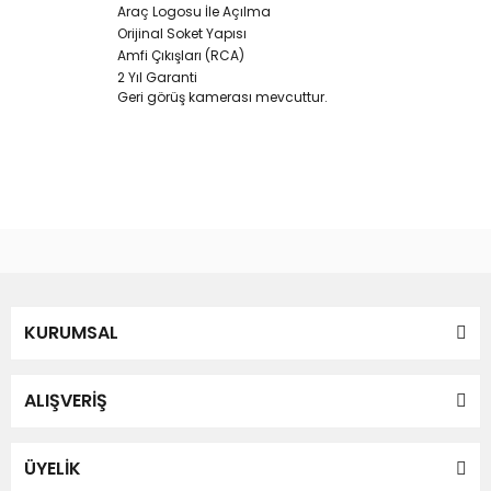
Araç Logosu İle Açılma
Orijinal Soket Yapısı
Amfi Çıkışları (RCA)
2 Yıl Garanti
Geri görüş kamerası mevcuttur.
Bu ürünün fiyat bilgisi, resim, ürün açıklamalarında ve diğer
konularda yetersiz gördüğünüz noktaları öneri formunu
Bu ürüne ilk yorumu siz yapın!
kullanarak tarafımıza iletebilirsiniz.
Görüş ve önerileriniz için teşekkür ederiz.
Yorum Yaz
KURUMSAL
Ürün resmi kalitesiz, bozuk veya görüntülenemiyor.
Ürün açıklamasında eksik bilgiler bulunuyor.
Ürün bilgilerinde hatalar bulunuyor.
ALIŞVERİŞ
Ürün fiyatı diğer sitelerden daha pahalı.
Bu ürüne benzer farklı alternatifler olmalı.
ÜYELİK