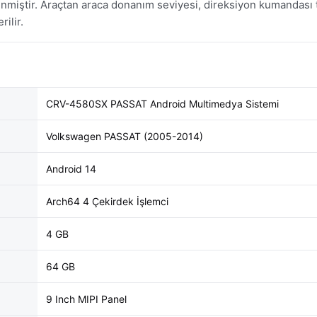
ştir. Araçtan araca donanım seviyesi, direksiyon kumandası ti
ilir.
CRV-4580SX PASSAT Android Multimedya Sistemi
Volkswagen PASSAT (2005-2014)
Android 14
Arch64 4 Çekirdek İşlemci
4 GB
64 GB
9 Inch MIPI Panel