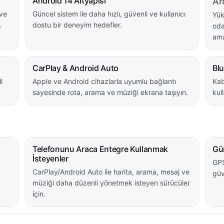
Android 14 Altyapısı
Ar
 ve
Güncel sistem ile daha hızlı, güvenli ve kullanıcı
Yük
.
dostu bir deneyim hedefler.
oda
ama
CarPlay & Android Auto
Bl
i
Apple ve Android cihazlarla uyumlu bağlantı
Kab
sayesinde rota, arama ve müziği ekrana taşıyın.
kul
Telefonunu Araca Entegre Kullanmak
Gün
İsteyenler
GPS
CarPlay/Android Auto ile harita, arama, mesaj ve
güv
müziği daha düzenli yönetmek isteyen sürücüler
için.