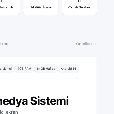
 Garanti
14 Gün İade
Canlı Destek
mları
Önerileriniz
 İşlemci
4GB RAM
64GB Hafıza
Android 14
medya Sistemi
çi ekran