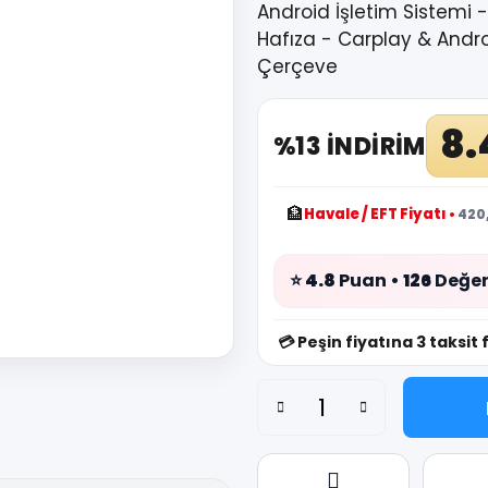
Android İşletim Sistemi 
Hafıza - Carplay & Andr
Çerçeve
8.
%13 İNDİRİM
🏦
Havale / EFT Fiyatı
•
420,
⭐
4.8
Puan •
126
Değer
💳
Peşin fiyatına 3 taksit 