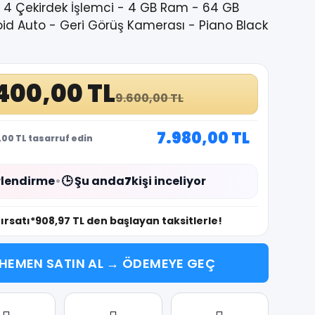
- 4 Çekirdek İşlemci - 4 GB Ram - 64 GB
oid Auto - Geri Görüş Kamerası - Piano Black
400,00 TL
9.600,00 TL
7.980,00 TL
00 TL tasarruf edin
lendirme
•
🕒 Şu anda
7
kişi inceliyor
fırsatı
*908,97 TL den başlayan taksitlerle!
HEMEN SATIN AL → ÖDEMEYE GEÇ