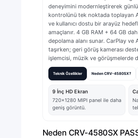
deneyimini modernleştirerek günl
kontrolünü tek noktada toplayan 
ve kullanıcı dostu bir arayüz hede
amaçlanır. 4 GB RAM + 64 GB dahili
depolama alanı sunar. CarPlay ve 
taşırken; geri görüş kamerası des
işlemcisi, müzik ve görüşmelerde d
Teknik Özellikler
Neden CRV-4580SX?
9 İnç HD Ekran
Ca
720×1280 MIPI panel ile daha
Na
geniş görüntü.
te
Neden CRV-4580SX PAS