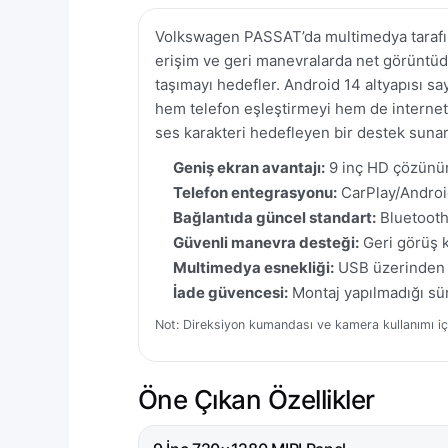
Volkswagen PASSAT’da multimedya tarafında
erişim ve geri manevralarda net görüntüd
taşımayı hedefler. Android 14 altyapısı s
hem telefon eşleştirmeyi hem de internet 
ses karakteri hedefleyen bir destek sunar
Geniş ekran avantajı:
9 inç HD çözünürl
Telefon entegrasyonu:
CarPlay/Android
Bağlantıda güncel standart:
Bluetooth 
Güvenli manevra desteği:
Geri görüş k
Multimedya esnekliği:
USB üzerinden v
İade güvencesi:
Montaj yapılmadığı sür
Not: Direksiyon kumandası ve kamera kullanımı içi
Öne Çıkan Özellikler