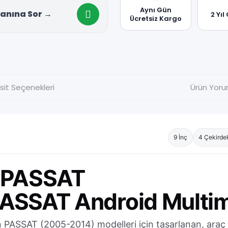
Aynı Gün
anına Sor →
2 Yıl
Ücretsiz Kargo
sit Seçenekleri
Ürün Yoru
9 İnç
4 Çekirdek
 PASSAT
PASSAT
Android Multi
SSAT (2005-2014) modelleri için tasarlanan, araç i