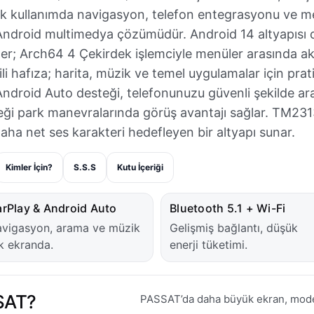
ük kullanımda navigasyon, telefon entegrasyonu ve 
Android multimedya çözümüdür. Android 14 altyapısı 
fler; Arch64 4 Çekirdek işlemciyle menüler arasında ak
 hafıza; harita, müzik ve temel uygulamalar için prati
Android Auto desteği, telefonunuzu güvenli şekilde ar
teği park manevralarında görüş avantajı sağlar. TM231
aha net ses karakteri hedefleyen bir altyapı sunar.
Kimler İçin?
S.S.S
Kutu İçeriği
rPlay & Android Auto
Bluetooth 5.1 + Wi-Fi
vigasyon, arama ve müzik
Gelişmiş bağlantı, düşük
k ekranda.
enerji tüketimi.
SAT?
PASSAT’da daha büyük ekran, modern