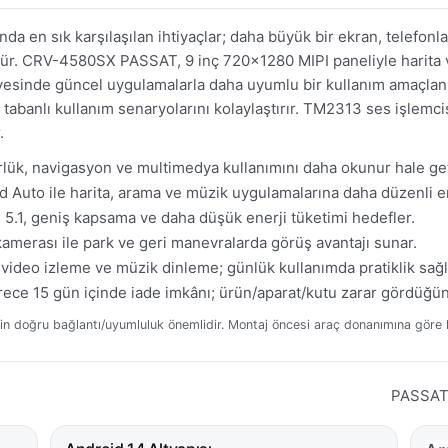
 en sık karşılaşılan ihtiyaçlar; daha büyük bir ekran, telefonla
ür. CRV-4580SX PASSAT, 9 inç 720×1280 MIPI paneliyle harita v
ayesinde güncel uygulamalarla daha uyumlu bir kullanım amaçlanı
tabanlı kullanım senaryolarını kolaylaştırır. TM2313 ses işlem
.
ük, navigasyon ve multimedya kullanımını daha okunur hale geti
 Auto ile harita, arama ve müzik uygulamalarına daha düzenli er
5.1, geniş kapsama ve daha düşük enerji tüketimi hedefler.
amerası ile park ve geri manevralarda görüş avantajı sunar.
ideo izleme ve müzik dinleme; günlük kullanımda pratiklik sağl
ece 15 gün içinde iade imkânı; ürün/aparat/kutu zarar gördüğü
n doğru bağlantı/uyumluluk önemlidir. Montaj öncesi araç donanımına göre ko
PASSAT’ı