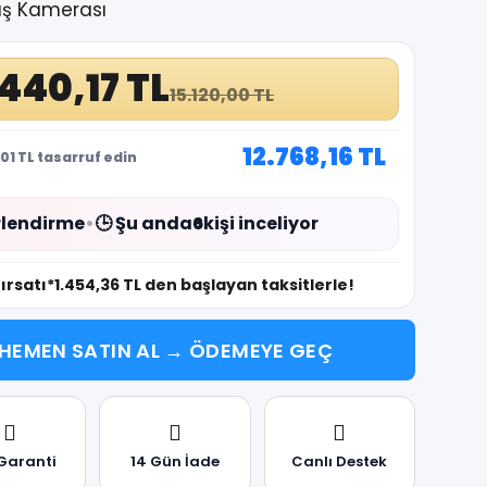
üş Kamerası
.440,17 TL
15.120,00 TL
12.768,16 TL
01 TL tasarruf edin
lendirme
•
🕒 Şu anda
6
kişi inceliyor
fırsatı
*1.454,36 TL den başlayan taksitlerle!
HEMEN SATIN AL → ÖDEMEYE GEÇ
 Garanti
14 Gün İade
Canlı Destek