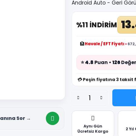
Android Auto - Geri Gör
13
%11 İNDİRİM
🏦
Havale / EFT Fiyatı
•
672,
⭐
4.8
Puan •
126
Değer
💳
Peşin fiyatına 3 taksit 
anına Sor →
Aynı Gün
2 Yıl
Ücretsiz Kargo