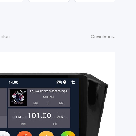
mları
Önerileriniz