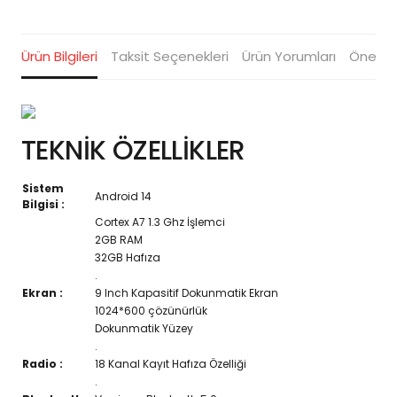
Ürün Bilgileri
Taksit Seçenekleri
Ürün Yorumları
Öneriler
TEKNİK ÖZELLİKLER
Sistem
Android 14
Bilgisi :
Cortex A7 1.3 Ghz İşlemci
2GB RAM
32GB Hafıza
.
Ekran :
9 Inch Kapasitif Dokunmatik Ekran
1024*600 çözünürlük
Dokunmatik Yüzey
.
Radio :
18 Kanal Kayıt Hafıza Özelliği
.