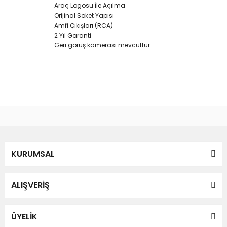
Araç Logosu İle Açılma
Orijinal Soket Yapısı
Amfi Çıkışları (RCA)
2 Yıl Garanti
Geri görüş kamerası mevcuttur.
Bu ürünün fiyat bilgisi, resim, ürün açıklamalarında ve diğer
konularda yetersiz gördüğünüz noktaları öneri formunu
Bu ürüne ilk yorumu siz yapın!
kullanarak tarafımıza iletebilirsiniz.
Görüş ve önerileriniz için teşekkür ederiz.
Yorum Yaz
KURUMSAL
Ürün resmi kalitesiz, bozuk veya görüntülenemiyor.
Ürün açıklamasında eksik bilgiler bulunuyor.
Ürün bilgilerinde hatalar bulunuyor.
ALIŞVERİŞ
Ürün fiyatı diğer sitelerden daha pahalı.
Bu ürüne benzer farklı alternatifler olmalı.
ÜYELİK