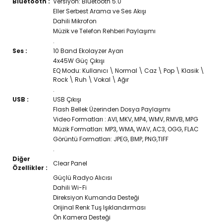
Bluetooth :
Versiyon: Bluetooth 5.0
Eller Serbest Arama ve Ses Akışı
Dahili Mikrofon
Müzik ve Telefon Rehberi Paylaşımı
.
Ses :
10 Band Ekolayzer Ayarı
4x45W Güç Çıkışı
EQ Modu: Kullanıcı \ Normal \ Caz \ Pop \ Klasik \
Rock \ Ruh \ Vokal \ Ağır
.
USB :
USB Çıkışı
Flash Bellek Üzerinden Dosya Paylaşımı
Video Formatları : AVI, MKV, MP4, WMV, RMVB, MPG
Müzik Formatları: MP3, WMA, WAV, AC3, OGG, FLAC
Görüntü Formatları: JPEG, BMP, PNG,TIFF
.
Diğer
Clear Panel
Özellikler :
Güçlü Radyo Alıcısı
Dahili Wi-Fi
Direksiyon Kumanda Desteği
Orijinal Renk Tuş Işıklandırması
Ön Kamera Desteği