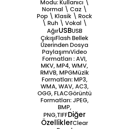
Modu: Kullanıcı \
Normal \ Caz \
Pop \ Klasik \ Rock
\ Ruh \ Vokal \
USB
Ağır
USB
ÇıkışıFlash Bellek
Üzerinden Dosya
PaylaşımıVideo
Formatları : AVI,
MKV, MP4, WMV,
RMVB, MPGMüzik
Formatları: MP3,
WMA, WAV, AC3,
OGG, FLACGörüntü
Formatları: JPEG,
BMP,
Diğer
PNG,TIFF
Özellikler
Clear