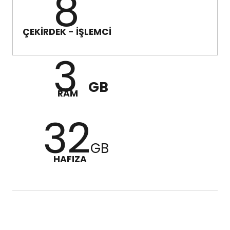
8
ÇEKİRDEK - İŞLEMCİ
3
GB
RAM
32
GB
HAFIZA