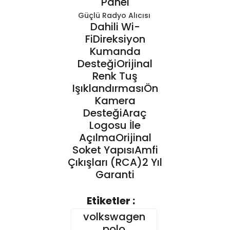
Panel
Güçlü Radyo Alıcısı
Dahili Wi-
FiDireksiyon
Kumanda
DesteğiOrijinal
Renk Tuş
IşıklandırmasıÖn
Kamera
DesteğiAraç
Logosu İle
AçılmaOrijinal
Soket YapısıAmfi
Çıkışları (RCA)2 Yıl
Garanti
Etiketler :
Bu ürünün fiyat bilgisi, resim,
volkswagen
ürün açıklamalarında ve
diğer konularda yetersiz
Bu ürüne ilk yorumu siz yapın!
polo