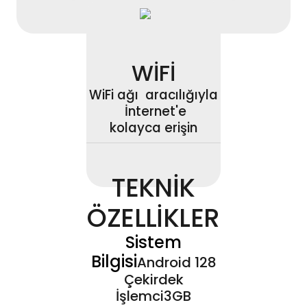
WİFİ
WiFi ağı aracılığıyla
İnternet'e
kolayca erişin
TEKNİK
ÖZELLİKLER
Sistem
Bilgisi
Android 128
Çekirdek
İşlemci3GB