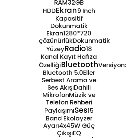
RAM32GB
Ekran
HDD
9 Inch
Kapasitif
Dokunmatik
Ekran1280*720
çözünürlükDokunmatik
Radio
Yüzey
18
Kanal Kayıt Hafıza
Bluetooth
Özelliği
Versiyon:
Bluetooth 5.0Eller
Serbest Arama ve
Ses AkışıDahili
MikrofonMüzik ve
Telefon Rehberi
Ses
Paylaşımı
15
Band Ekolayzer
Ayarı4x45W Güç
ÇıkışıEQ