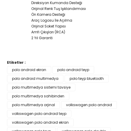
Direksiyon Kumanda Desteği
Orijinal Renk Tuş Işıklandırması
Ön Kamera Desteği
Araç Logosu İle Açılma
Orijinal Soket Yapısı
Amfi Çıkışları (RCA)
2 Yıl Garanti
Etiketler :
Bu ürünün fiyat bilgisi, resim, ürün açıklamalarında ve diğer
polo android ekran
polo android teyp
konularda yetersiz gördüğünüz noktaları öneri formunu
polo android multimedya
Bu ürüne ilk yorumu siz yapın!
polo teyp bluetooth
kullanarak tarafımıza iletebilirsiniz.
Görüş ve önerileriniz için teşekkür ederiz.
polo multimedya sistemi tavsiye
polo multimedya sahibinden
Yorum Yaz
Ürün resmi kalitesiz, bozuk veya görüntülenemiyor.
polo multimedya orjinal
volkswagen polo android
Ürün açıklamasında eksik bilgiler bulunuyor.
volkswagen polo android teyp
Ürün bilgilerinde hatalar bulunuyor.
volkswagen polo android ekran
Ürün fiyatı diğer sitelerden daha pahalı.