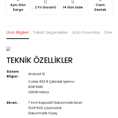
Aynı Gün
Canlı
2 Yıl Garanti
14 Gün İade
Kargo
Destek
Ürün Bilgileri
Taksit Seçenekleri
Ürün Yorumları
Öneriler
TEKNİK ÖZELLİKLER
Sistem
Android 13
Bilgisi :
Cortex A53 8 Çekirdek İşlemci
8GB RAM
128GB Hafıza
.
Ekran :
7 Inch Kapasitif Dokunmatik Ekran
1024*600 çözünürlük
Dokunmatik Yüzey