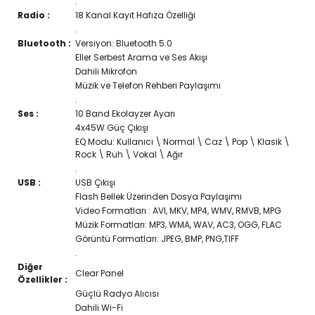
.
Radio :
18 Kanal Kayıt Hafıza Özelliği
.
Bluetooth :
Versiyon: Bluetooth 5.0
Eller Serbest Arama ve Ses Akışı
Dahili Mikrofon
Müzik ve Telefon Rehberi Paylaşımı
.
Ses :
10 Band Ekolayzer Ayarı
4x45W Güç Çıkışı
EQ Modu: Kullanıcı \ Normal \ Caz \ Pop \ Klasik \
Rock \ Ruh \ Vokal \ Ağır
.
USB :
USB Çıkışı
Flash Bellek Üzerinden Dosya Paylaşımı
Video Formatları : AVI, MKV, MP4, WMV, RMVB, MPG
Müzik Formatları: MP3, WMA, WAV, AC3, OGG, FLAC
Görüntü Formatları: JPEG, BMP, PNG,TIFF
.
Diğer
Clear Panel
Özellikler :
Güçlü Radyo Alıcısı
Dahili Wi-Fi