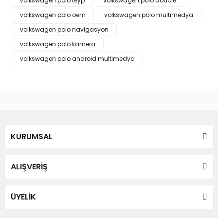
volkswagen polo teyp
volkswagen polo double
Bu ürüne benzer farklı alternatifler olmalı.
volkswagen polo oem
volkswagen polo multimedya
volkswagen polo navigasyon
volkswagen polo kamera
volkswagen polo android multimedya
Gönder
KURUMSAL
ALIŞVERİŞ
ÜYELİK