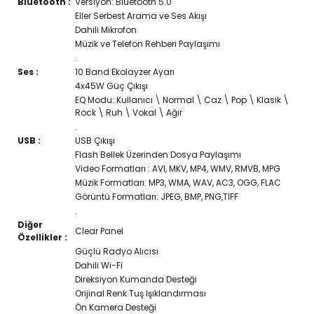
Bluetooth :
Versiyon: Bluetooth 5.0
Eller Serbest Arama ve Ses Akışı
Dahili Mikrofon
Müzik ve Telefon Rehberi Paylaşımı
.
Ses :
10 Band Ekolayzer Ayarı
4x45W Güç Çıkışı
EQ Modu: Kullanıcı \ Normal \ Caz \ Pop \ Klasik \
Rock \ Ruh \ Vokal \ Ağır
.
USB :
USB Çıkışı
Flash Bellek Üzerinden Dosya Paylaşımı
Video Formatları : AVI, MKV, MP4, WMV, RMVB, MPG
Müzik Formatları: MP3, WMA, WAV, AC3, OGG, FLAC
Görüntü Formatları: JPEG, BMP, PNG,TIFF
.
Diğer
Clear Panel
Özellikler :
Güçlü Radyo Alıcısı
Dahili Wi-Fi
Direksiyon Kumanda Desteği
Orijinal Renk Tuş Işıklandırması
Ön Kamera Desteği