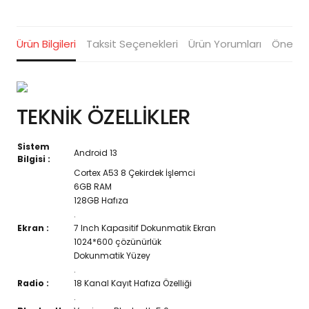
Ürün Bilgileri
Taksit Seçenekleri
Ürün Yorumları
Öneriler
TEKNİK ÖZELLİKLER
Sistem
Android 13
Bilgisi :
Cortex A53 8 Çekirdek İşlemci
6GB RAM
128GB Hafıza
.
Ekran :
7 Inch Kapasitif Dokunmatik Ekran
1024*600 çözünürlük
Dokunmatik Yüzey
.
Radio :
18 Kanal Kayıt Hafıza Özelliği
.