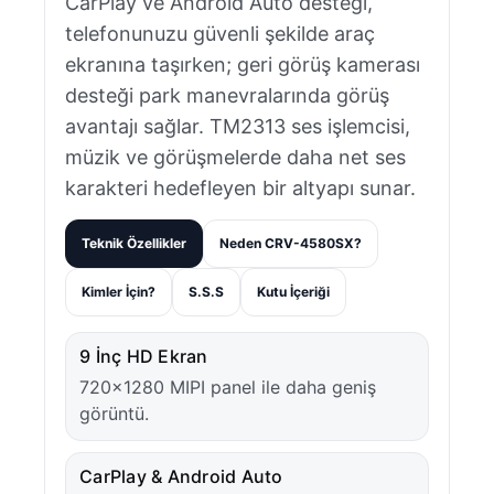
CarPlay ve Android Auto desteği,
telefonunuzu güvenli şekilde araç
ekranına taşırken; geri görüş kamerası
desteği park manevralarında görüş
avantajı sağlar. TM2313 ses işlemcisi,
müzik ve görüşmelerde daha net ses
karakteri hedefleyen bir altyapı sunar.
Teknik Özellikler
Neden CRV-4580SX?
Kimler İçin?
S.S.S
Kutu İçeriği
9 İnç HD Ekran
720×1280 MIPI panel ile daha geniş
görüntü.
CarPlay & Android Auto