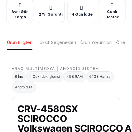
Aynı Gün
Canlı
2 Yıl Garanti
14 Gün İade
Kargo
Destek
Ürün Bilgileri
Taksit Seçenekleri
Ürün Yorumları
Öneriler
ARAÇ MULTIMEDYA | ANDROID SISTEM
9 İnç
4 Çekirdek İşlemci
4GB RAM
64GB Hafıza
Android 14
CRV-4580SX
SCIROCCO
Volkswagen
SCIROCCO
A