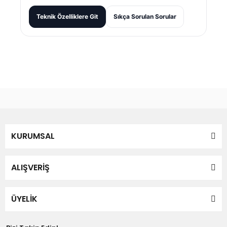
Teknik Özelliklere Git
Sıkça Sorulan Sorular
Bu ürünün fiyat bilgisi, resim, ürün açıklamalarında ve diğer
konularda yetersiz gördüğünüz noktaları öneri formunu
Bu ürüne ilk yorumu siz yapın!
kullanarak tarafımıza iletebilirsiniz.
Görüş ve önerileriniz için teşekkür ederiz.
Yorum Yaz
KURUMSAL
Ürün resmi kalitesiz, bozuk veya görüntülenemiyor.
Ürün açıklamasında eksik bilgiler bulunuyor.
Ürün bilgilerinde hatalar bulunuyor.
ALIŞVERİŞ
Ürün fiyatı diğer sitelerden daha pahalı.
Bu ürüne benzer farklı alternatifler olmalı.
ÜYELİK