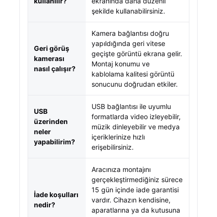
kullanılır?
ekranında daha düzenli
şekilde kullanabilirsiniz.
Kamera bağlantısı doğru
yapıldığında geri vitese
Geri görüş
geçişte görüntü ekrana gelir.
kamerası
Montaj konumu ve
nasıl çalışır?
kablolama kalitesi görüntü
sonucunu doğrudan etkiler.
USB bağlantısı ile uyumlu
USB
formatlarda video izleyebilir,
üzerinden
müzik dinleyebilir ve medya
neler
içeriklerinize hızlı
yapabilirim?
erişebilirsiniz.
Aracınıza montajını
gerçekleştirmediğiniz sürece
15 gün içinde iade garantisi
İade koşulları
vardır. Cihazın kendisine,
nedir?
aparatlarına ya da kutusuna