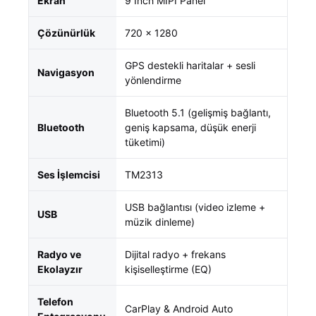
Ekran
9 Inch MIPI Panel
Çözünürlük
720 × 1280
GPS destekli haritalar + sesli
Navigasyon
yönlendirme
Bluetooth 5.1 (gelişmiş bağlantı,
Bluetooth
geniş kapsama, düşük enerji
tüketimi)
Ses İşlemcisi
TM2313
USB bağlantısı (video izleme +
USB
müzik dinleme)
Radyo ve
Dijital radyo + frekans
Ekolayzır
kişiselleştirme (EQ)
Telefon
CarPlay & Android Auto