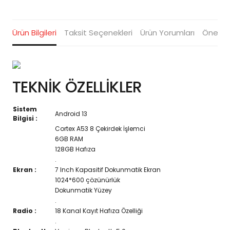
Ürün Bilgileri
Taksit Seçenekleri
Ürün Yorumları
Öneriler
TEKNİK ÖZELLİKLER
Sistem
Android 13
Bilgisi :
Cortex A53 8 Çekirdek İşlemci
6GB RAM
128GB Hafıza
.
Ekran :
7 Inch Kapasitif Dokunmatik Ekran
1024*600 çözünürlük
Dokunmatik Yüzey
.
Radio :
18 Kanal Kayıt Hafıza Özelliği
.