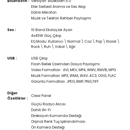
Bluetooth :
Versiyon: Bluetooth 5.0
Eller Serbest Arama ve Ses Akışı
Dahili Mikrofon
Müzik ve Telefon Rehberi Paylaşımı
.
Ses :
10 Band Ekolayzer Ayarı
4x45W Güç Çıkışı
EQ Modu: Kullanıcı \ Normal \ Caz \ Pop \ Klasik \
Rock \ Ruh \ Vokal \ Ağır
.
USB :
USB Çıkışı
Flash Bellek Üzerinden Dosya Paylaşımı
Video Formatları : AVI, MKV, MP4, WMV, RMVB, MPG
Müzik Formatları: MP3, WMA, WAV, AC3, OGG, FLAC
Görüntü Formatları: JPEG, BMP, PNG,TIFF
.
Diğer
Clear Panel
Özellikler :
Güçlü Radyo Alıcısı
Dahili Wi-Fi
Direksiyon Kumanda Desteği
Orijinal Renk Tuş Işıklandırması
Ön Kamera Desteği