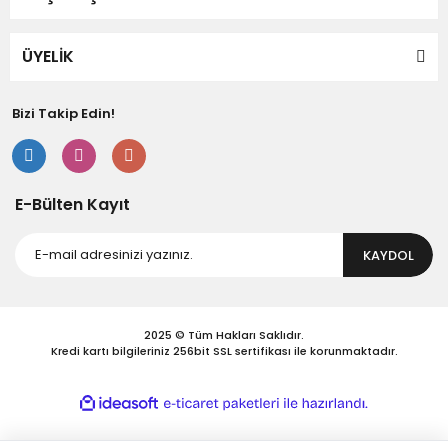
Ürün fiyatı diğer sitelerden daha pahalı.
Bu ürüne benzer farklı alternatifler olmalı.
ÜYELİK
Bizi Takip Edin!
Gönder
E-Bülten Kayıt
KAYDOL
2025 © Tüm Hakları Saklıdır.
Kredi kartı bilgileriniz 256bit SSL sertifikası ile korunmaktadır.
ile
ideasoft
e-
hazırlandı.
ticaret
paketleri