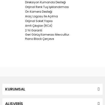
Direksiyon Kumanda Desteği
Orijinal Renk Tuş Işıklandırması
Ön Kamera Desteği
Araç Logosu İle Açılma
Orijinal Soket Yapısı
Amfi Çıkışları (RCA)
2 Yıl Garanti
Geri Görüş Kamerası Mevcuttur.
Piano Black Çerçeve
Bu ürünün fiyat bilgisi, resim, ürün açıklamalarında ve diğer
konularda yetersiz gördüğünüz noktaları öneri formunu
Bu ürüne ilk yorumu siz yapın!
kullanarak tarafımıza iletebilirsiniz.
Görüş ve önerileriniz için teşekkür ederiz.
Yorum Yaz
KURUMSAL
Ürün resmi kalitesiz, bozuk veya görüntülenemiyor.
Ürün açıklamasında eksik bilgiler bulunuyor.
Ürün bilgilerinde hatalar bulunuyor.
ALIŞVERİŞ