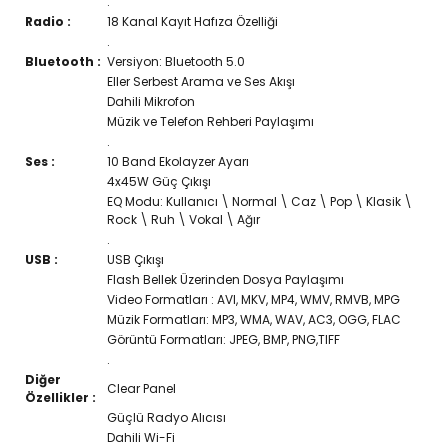
.
Radio :
18 Kanal Kayıt Hafıza Özelliği
.
Bluetooth :
Versiyon: Bluetooth 5.0
Eller Serbest Arama ve Ses Akışı
Dahili Mikrofon
Müzik ve Telefon Rehberi Paylaşımı
.
Ses :
10 Band Ekolayzer Ayarı
4x45W Güç Çıkışı
EQ Modu: Kullanıcı \ Normal \ Caz \ Pop \ Klasik \
Rock \ Ruh \ Vokal \ Ağır
.
USB :
USB Çıkışı
Flash Bellek Üzerinden Dosya Paylaşımı
Video Formatları : AVI, MKV, MP4, WMV, RMVB, MPG
Müzik Formatları: MP3, WMA, WAV, AC3, OGG, FLAC
Görüntü Formatları: JPEG, BMP, PNG,TIFF
.
Diğer
Clear Panel
Özellikler :
Güçlü Radyo Alıcısı
Dahili Wi-Fi