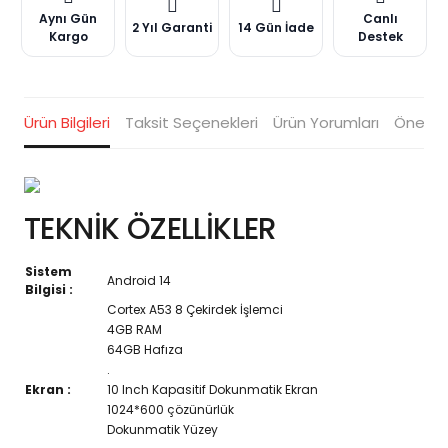
Aynı Gün
Canlı
2 Yıl Garanti
14 Gün İade
Kargo
Destek
Ürün Bilgileri
Taksit Seçenekleri
Ürün Yorumları
Öneriler
TEKNİK ÖZELLİKLER
Sistem
Android 14
Bilgisi :
Cortex A53 8 Çekirdek İşlemci
4GB RAM
64GB Hafıza
.
Ekran :
10 Inch Kapasitif Dokunmatik Ekran
1024*600 çözünürlük
Dokunmatik Yüzey