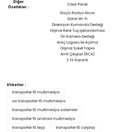
Diğer
Clear Panel
Özellikler :
Güçlü Radyo Alıcısı
Dahili Wi-Fi
Direksiyon Kumanda Desteği
Orijinal Renk Tuş Işıklandırması
Ön Kamera Desteği
Araç Logosu İle Açılma
Orijinal Soket Yapısı
Amfi Çıkışları (RCA)
2 Yıl Garanti
Etiketler :
Bu ürünün fiyat bilgisi, resim, ürün açıklamalarında ve diğer
transporter t5 multimedya
konularda yetersiz gördüğünüz noktaları öneri formunu
vw transporter t5 multimedya
Bu ürüne ilk yorumu siz yapın!
kullanarak tarafımıza iletebilirsiniz.
Görüş ve önerileriniz için teşekkür ederiz.
transporter t5 multimedya sistemleri
transporter t5 android multimedya
Yorum Yaz
Ürün resmi kalitesiz, bozuk veya görüntülenemiyor.
transporter t5 teyp
transporter t5 carplay
Ürün açıklamasında eksik bilgiler bulunuyor.