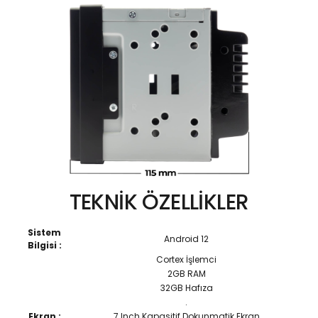
TEKNİK ÖZELLİKLER
Sistem
Android 12
Bilgisi :
Cortex İşlemci
2GB RAM
32GB Hafıza
.
Ekran :
7 Inch Kapasitif Dokunmatik Ekran