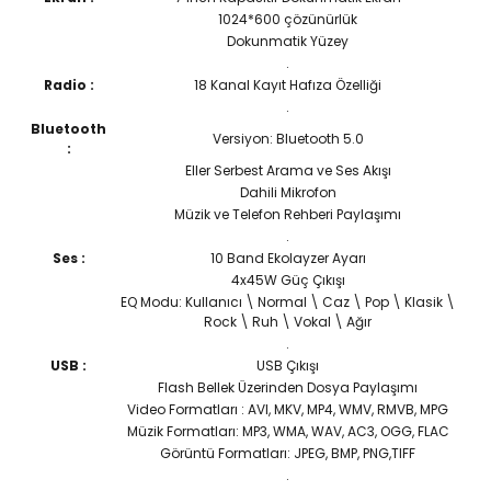
1024*600 çözünürlük
Dokunmatik Yüzey
.
Radio :
18 Kanal Kayıt Hafıza Özelliği
.
Bluetooth
Versiyon: Bluetooth 5.0
:
Eller Serbest Arama ve Ses Akışı
Dahili Mikrofon
Müzik ve Telefon Rehberi Paylaşımı
.
Ses :
10 Band Ekolayzer Ayarı
4x45W Güç Çıkışı
EQ Modu: Kullanıcı \ Normal \ Caz \ Pop \ Klasik \
Rock \ Ruh \ Vokal \ Ağır
.
USB :
USB Çıkışı
Flash Bellek Üzerinden Dosya Paylaşımı
Video Formatları : AVI, MKV, MP4, WMV, RMVB, MPG
Müzik Formatları: MP3, WMA, WAV, AC3, OGG, FLAC
Görüntü Formatları: JPEG, BMP, PNG,TIFF
.