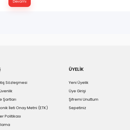
Devamı
Ş
ÜYELİK
atış Sözleşmesi
Yeni Üyelik
Güvenlik
Üye Girişi
e Şartları
Şifremi Unuttum
ronik İleti Onay Metni (ETK)
Sepetiniz
er Politikası
plama