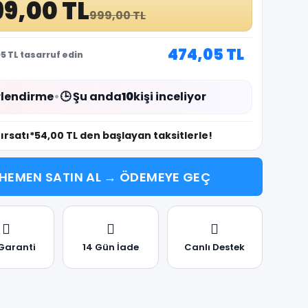
9,00 TL
999,00 TL
474,05 TL
5 TL tasarruf edin
lendirme
•
🕒 Şu anda
10
kişi inceliyor
fırsatı
*54,00 TL den başlayan taksitlerle!
HEMEN SATIN AL → ÖDEMEYE GEÇ
 Garanti
14 Gün İade
Canlı Destek