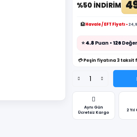
49
%50 İNDİRİM
🏦
Havale / EFT Fiyatı
•
24,9
⭐
4.8
Puan •
126
Değer
💳
Peşin fiyatına 3 taksit 
Aynı Gün
2 Yıl
Ücretsiz Kargo