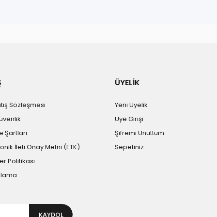
r konularda yetersiz gördüğünüz noktaları öneri formunu kullanarak tara
Bu ürüne ilk yorumu siz yapın!
Yorum Yaz
Ş
ÜYELİK
atış Sözleşmesi
Yeni Üyelik
Güvenlik
Üye Girişi
e Şartları
Şifremi Unuttum
ronik İleti Onay Metni (ETK)
Sepetiniz
er Politikası
Gönder
plama
KAYDOL