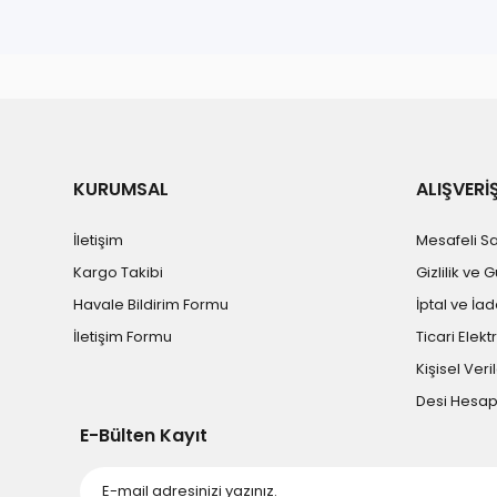
Bu ürünün fiyat bilgisi, resim, ürün açıklamalarında ve diğe
Görüş ve önerileriniz için teşekkür ederiz.
Ürün resmi kalitesiz, bozuk veya görüntülenemiyor.
Ürün açıklamasında eksik bilgiler bulunuyor.
Ürün bilgilerinde hatalar bulunuyor.
KURUMSAL
ALIŞVERİ
Ürün fiyatı diğer sitelerden daha pahalı.
İletişim
Mesafeli S
Bu ürüne benzer farklı alternatifler olmalı.
Kargo Takibi
Gizlilik ve 
Havale Bildirim Formu
İptal ve İad
İletişim Formu
Ticari Elekt
Kişisel Veril
Desi Hesa
E-Bülten Kayıt