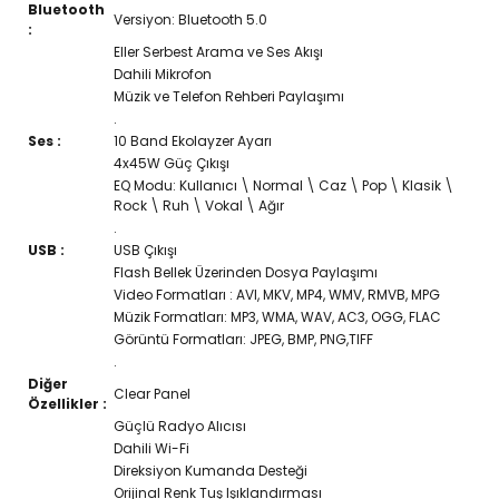
Bluetooth
Versiyon: Bluetooth 5.0
:
Eller Serbest Arama ve Ses Akışı
Dahili Mikrofon
Müzik ve Telefon Rehberi Paylaşımı
.
Ses :
10 Band Ekolayzer Ayarı
4x45W Güç Çıkışı
EQ Modu: Kullanıcı \ Normal \ Caz \ Pop \ Klasik \
Rock \ Ruh \ Vokal \ Ağır
.
USB :
USB Çıkışı
Flash Bellek Üzerinden Dosya Paylaşımı
Video Formatları : AVI, MKV, MP4, WMV, RMVB, MPG
Müzik Formatları: MP3, WMA, WAV, AC3, OGG, FLAC
Görüntü Formatları: JPEG, BMP, PNG,TIFF
.
Diğer
Clear Panel
Özellikler :
Güçlü Radyo Alıcısı
Dahili Wi-Fi
Direksiyon Kumanda Desteği
Orijinal Renk Tuş Işıklandırması