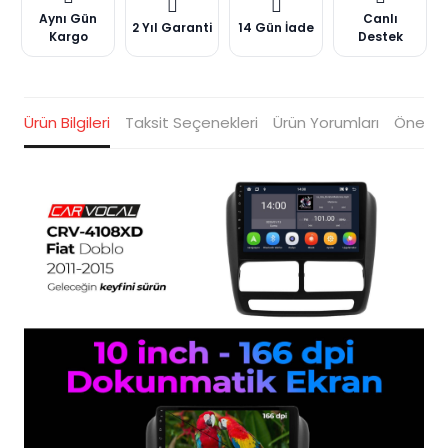
Aynı Gün
Canlı
2 Yıl Garanti
14 Gün İade
Kargo
Destek
Ürün Bilgileri
Taksit Seçenekleri
Ürün Yorumları
Öneriler