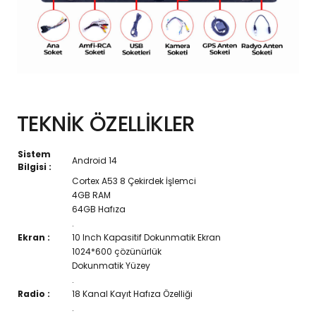
TEKNİK ÖZELLİKLER
Sistem
Android 14
Bilgisi :
Cortex A53 8 Çekirdek İşlemci
4GB RAM
64GB Hafıza
.
Ekran :
10 Inch Kapasitif Dokunmatik Ekran
1024*600 çözünürlük
Dokunmatik Yüzey
.
Radio :
18 Kanal Kayıt Hafıza Özelliği
.